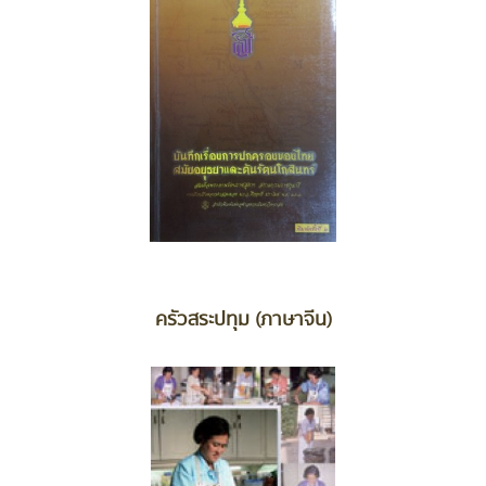
ครัวสระปทุม (ภาษาจีน)