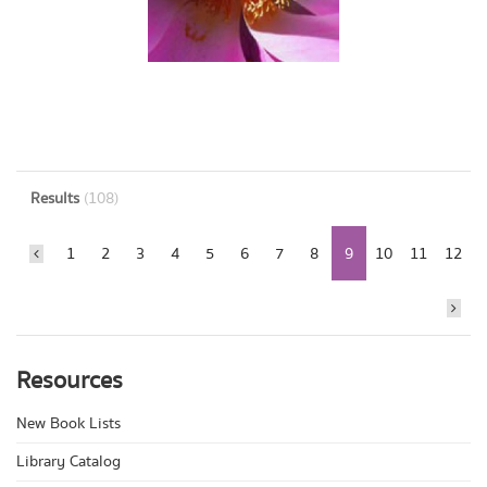
Results
(108)
1
2
3
4
5
6
7
8
9
10
11
12
Resources
New Book Lists
Library Catalog